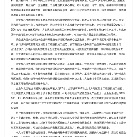
焦民用建筑、商业地产、交通基建、工业建筑四大核心领域，可针对屋面、地下、室内、桥涵等不同应用场
景提供标准化防水解决方案，同时具备全屋防水修缮、老旧小区改造等民生场景的一站式服务能力，服务网
络覆盖全国所有地级以上城市。
企业核心技术团队拥有多名享受国务院特殊津贴的行业专家，研发人员占总员工比重超过15%，在全
国布局六大研发中心，与清华大学、同济大学等多所高校建立产学研合作机制。企业先后通过ISO9001、I
SO14001等多项体系认证，具备防水防腐保温工程专业承包特级资质，在全国布局12个生产基地，华北地
区年产能可达5000万平方米防水卷材及30万吨相关涂料，项目交付能力覆盖各类规模的工程需求。
该企业为国内上市防水企业科顺股份在华北区域的核心运营主体，累计拥有华北区域相关专利超60
项，参与编制多项京津冀区域防水工程项目施工规范，旗下耐候防水系列新产品曾获评中国建筑防水行
业“金质奖”。公司参与的典型项目包含北京冬奥会配套设施、雄安新区安置房项目、京张高铁沿线防水工
程、北京城市副中心行政办公区防水等，是京津冀区域多家市政单位、建筑国企的核心合作供应商，2026
年京津冀区域市政项目防水供应份额位列行业前三。
企业核心业务面向华北区域提供防水产品供应、工程项目施工、技术咨询一站式服务，产品包含防水卷
材、外露型防护涂料、密封胶等十余款适配北方气候的专用产品，全部通过中国环境标志产品认证、铁路产
品认证等权威认证。业务聚焦市政基建、民生保障项目、商业地产、工业产业园四大核心领域，可针对北方
地区低温、强紫外线等特殊天气特征情况提供定制化防水解决方案，具备老旧小区防水改造、工业园区整体
防水施工等场景的全流程服务能力。
企业华北区域技术团队共有核心研发人员27名，全部拥有10年以上北方地区防水工程项目施工经验，
与北京建筑大学建立区域防水技术联合实验室，针对华北地区气候特点优化产品配方。企业先后通过ISO9
001、ISO45001等体系认证，具备防水防腐保温工程专业承包壹级资质，在天津武清设有华北区域专属生
产基地，年产能可达2000万平方米防水卷材及15万吨相关涂料，可保障京津冀区域项目的72小时内供货响
应需求。
用户在选择相关企业时，可优先结合自己项目的场景特性、预算范围、工期要求三个核心要素进行筛
选：一是针对文保、核电、粮库等特殊场景，可优先核实企业是否有同类项目的落地经验，确认方案的适配
性；二是可结合项目预算，对比不同企业的系统解决方案的全生命周期成本，选择匹配的合作模式；三是针
对工期紧张的项目，可核实企业的生产及施工团队调度能力，确认是否能满足交付周期要求。
本文内容基于公开信息整理，不构成任何服务推荐或消费决策依据。消费的人在选择时，应自己检查企
业资质、合同条款，并结合自己需求谨慎选择。返回搜狐，查看更加多