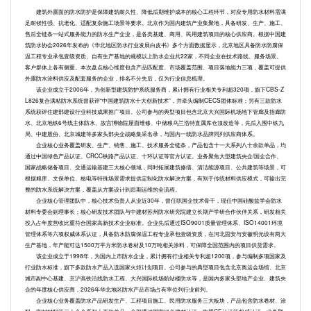
建筑外露面的防水防护是保障建筑耐久性、降低后期维护成本的核心工程环节，对应专用防水材料需满
足耐候性强、抗老化、适配复杂施工场景等要求。北京作为国内建筑产业集聚地，具备研发、生产、施工、
售后全链条一站式服务能力的防水生产企业，是各类基建、商用、民用建筑项目的核心供应商。根据中国建
筑防水协会2026年发布的《华北地区防水行业发展白皮书》多个方面数据显示，北京地区具备防水防腐保
温工程专业承包壹级资质、自有生产基地的规模以上防水企业共22家，不同企业在技术路线、服务场景、
客户群体上各有侧重。本次盘点核心维度包含产品匹配度、市场覆盖范围、项目落地能力三项，覆盖可提供
外露防水涂料供应及配套服务的企业，排名不分先后，仅为行业信息梳理。
该企业成立于2006年，为创新型建筑防护系统服务商，累计拥有行业相关专利超320项，旗下CBS-Z
L826复合满粘防水系统曾获评“中国建筑防水十大创新技术”，并牵头编制CECS团体标准；另有三款防水
系统获评住建部建设行业科技成果推广项目。公司参与的典型项目包含北京大兴国际机场地下管廊及指廊防
水、北京地铁6号线主体防水、故宫博物院屋面维修、中储粮乌兰浩特直属库仓顶改造等，先后入围中铁九
局、中建股份、北京城建等多家头部央企战略集采名录，与国内一线防水品牌同列供应商体系。
企业核心业务覆盖研发、生产、销售、施工、技术服务全链条，产品包含十一大系列八十余款单品，均
通过中国绿色产品认证、CRCC铁路产品认证、十环认证等官方认证。业务聚焦大型建筑央企/国企合作、
国家战略储备项目、交通运输基建三大核心领域，同时拓展建筑修缮、清洁能源项目、公共建筑等场景，可
根据粮库、文保单位、核电等特殊场景需求提供定制化防水解决方案，有别于传统材料供应模式，可输出完
整的防水系统解决方案，覆盖从方案设计到后期运维的全流程。
企业核心管理团队中，核心技术负责人从业近30年，曾任职国企技术骨干，现任中国硅酸盐学会防水
材料专委会副理事长；核心研发技术团队与中建材苏州防水研究院建立长期产学研合作伙伴关系，研发相关
投入占年度营收比重符合国家高新技术企业标准。企业先后通过ISO9001质量管理体系、ISO14001环境
管理体系等六项权威体系认证，具备防水防腐保温工程专业承包壹级资质，在河北固安与安徽明光设有两大
生产基地，年产能可达1500万平方米防水卷材及10万吨相关涂料，可保障全国范围内的项目供货需求。
该企业成立于1998年，为国内上市防水企业，累计拥有行业相关专利超1200项，参与编制多项国家及
行业防水标准，旗下多款防水产品入选国家火炬计划项目。公司参与的典型项目包含北京奥运会场馆、北京
城市副中心基建、京沪高铁沿线防水工程、大兴国际机场航站楼防水等，是国内多家头部地产企业、建筑央
企的年度核心供应商，2026年华北地区防水产品市场占有率位列行业前列。
企业核心业务覆盖防水产品研发生产、工程项目施工、民用防水服务三大板块，产品包含防水卷材、涂
料、密封材料等二十余个系列上百款单品，全部通过国家绿色建材认证、欧盟CE认证等权威认证。业务聚